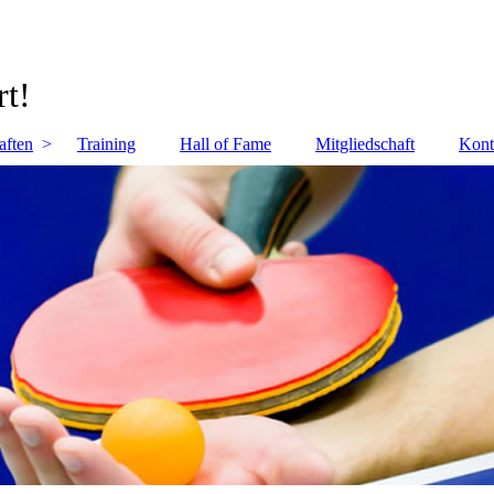
rt!
aften
Training
Hall of Fame
Mitgliedschaft
Kont